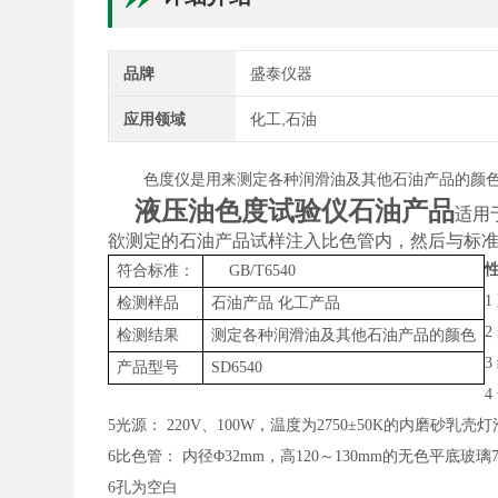
品牌
盛泰仪器
应用领域
化工,石油
色度仪是用来
测定各种润滑油及其他石油产品的颜
液压油色度试验仪石油产品
适用于
欲测定的石油产品试样注入比色管内，然后与标
符合标准：
GB/T
6540
检测样品
石油产品
化工产品
检测结果
测定各种润滑油及其他石油产品的颜色
产品型号
SD6540
4
5
光源：
220V、100W，温度为2750±50K的内磨砂乳壳灯
6
比色管：
内径
Φ32mm，高120～130mm的无色平底玻璃
6孔为空白