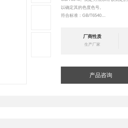
以确定其的色度色号。
符合标准：GB/T6540
检测样品石油产品 化工产品
检测结果测定各种润滑油及其他石
厂商性质
产品型号SD6540
生产厂家
产品咨询