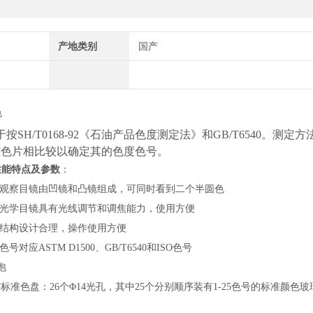
产地类别
国产
色
按SH/T0168-92《石油产品色度测定法》和GB/T6540。测定
准色片相比较以确定其的色度色号。
性能特点
及参数
：
1 观察目镜由凹镜和凸镜组成，可同时看到二个半圆色
2 光学目镜具有光线调节和调焦能力，使用方便
3 结构设计合理，操作使用方便
 色号对应ASTM D1500、GB/T6540和ISO色号
泡
7
标准色盘：
26个Φ14光孔，其中25个分别顺序装有1-25色号的标准颜色玻