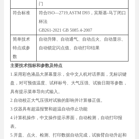
门
符合标准
符合
ISO—2719,
ASTM D93，
宾斯基
-马丁闭口
杯法
GB261-2
021
GB 5085.4-2007
简单技术
自动升降、自动通气、自动点火、自动显示、
特点或参
自动锁定闪点值、自动打印结果
数
主要技术指标和参数
及
特点
1.
采用彩色液晶大屏幕显示，全中文人机对话界面，无标识键
盘，对可预值温度、试样标号、大气压强、试验日期等参数，
具有提示菜单导向式输入。
2.
自动校正大气压强对试验的影响并计算修正值。
3.仪器具有超温报警和超温自动停止功能
4.
计算机操作，中文操作提示界面，自动检测，自动打印报
表
。
5.
开盖、点火、检测、打印数据自动完成，试验臂自动升起和