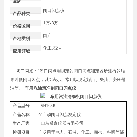
品牌
闭口闪点仪
产品种类
1万-3万
价格区间
国产
产地类别
化工,石油
应用领域
闭口闪点
：
“闭口闪点用规定的闭口闪点测定器所测得的结
果叫做闭口闪点，以℃表示。常用以测定煤油、柴油、变压器
油等。"
车用汽油清净剂闭口闪点仪
产品型号
SH105B
产品名称
全自动闭口闪点测定仪
生产厂家
山东盛泰仪器有限公司
检测项目
广泛用于电力、石油、化工、商检、科研等部