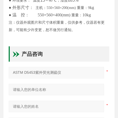
●
15
℃
≤85%
环境要求：
温度
～40
；湿度
●
外形尺寸：
kg
主机：
550×560×200(mm)
重量：
9
●
温
控：
550×560×400(mm)
10kg
重量：
注：仪器外观图片和尺寸体积重量，仅供参考，仪器若有更
新，可能有少许变更，恕不做另行通知。
产品咨询