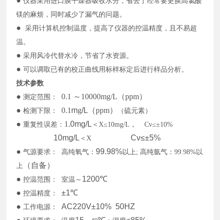
●
仪器采用进口膜干燥器吸收水分，省去了经常要更换高氯酸
镁的麻烦，同时减少了漏气的问题。
●
采用计算机控制温度，提高了仪器的控温精度，且不易超
温。
●
采用风冷代替水冷，节省了水资源。
●
可以调取已有的校正曲线用标样标定后进行样品分析。
技术参数
●
0.
1 ～10000mg/L
（
ppm
）
测定范围：
●
0.1
m
g
/L
（
ppm
）
检测下限：
（硫元素）
●
1
.0mg/L
重复性误差：
＜X≤10mg/L
， Cv≤±10%
10mg/L
Cv≤±5%
＜X
●
99.98%
气源要求：
高纯氧气：
以上;
高纯氩气：99.98%
以
（
自备
）
上
●
1200
℃
控温范围：
室温～
●
±1
℃
控温精度：
●
AC220V±10% 50HZ
工作电源：