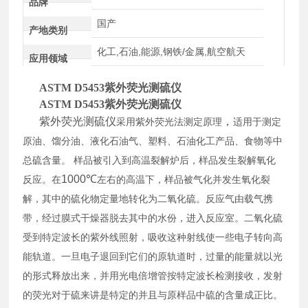
品牌
国产
产地类别
化工,石油,能源,钢铁/金属,航空航天
应用领域
ASTM D5453紫外荧光测硫仪
ASTM D5453紫外荧光测硫仪
紫外荧光
测
硫仪
，
采用紫外荧光法测定原理
适用于测定
原油、馏分油、液化石油气、塑料、石油化工产品、食物等中
总硫含量。
样品被引入到高温裂解炉后，样品发生裂解氧化
1000
℃
反应。在
左右的高温下，样品被气化并发生氧化裂
解，其中的硫化物定量地转化为二氧化硫。反应气由载气携
带，经过膜式干燥器脱去其中的水份，进入反应室。二氧化硫
受到特定波长的紫外线照射，吸收这种射线使一些电子转向高
能轨道。一旦电子退回到它们的原轨道时，过量的能量就以光
的形式释放出来，并用光电倍增管按特定波长检测接收，发射
的荧光对于硫来讲是特定的并且与原样品中硫的含量成正比。