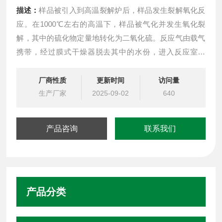
描述：
样品被引入到高温裂解炉后，样品发生裂解氧化反
应。在1000℃左右的高温下，样品被气化并发生氧化裂
解，其中的硫化物定量地转化为二氧化硫。反应气由载气
携带，经过膜式干燥器脱去其中的水份，进入反应室。
ASTM D5453紫外荧光测硫仪
厂商性质
更新时间
访问量
生产厂家
2025-09-02
640
产品咨询
联系我们
产品分类