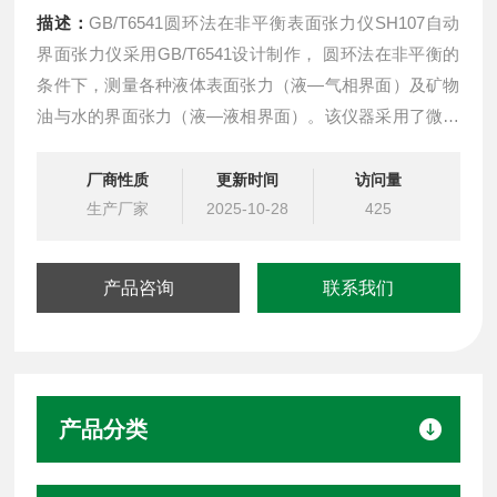
描述：
GB/T6541圆环法在非平衡表面张力仪SH107自动
界面张力仪采用GB/T6541设计制作， 圆环法在非平衡的
条件下，测量各种液体表面张力（液—气相界面）及矿物
油与水的界面张力（液—液相界面）。该仪器采用了微处
理机技术，自动化程度高，操作简单，工作可靠，被测样
品注入样品杯后，只要按动启动键，仪器便可自动完成对
厂商性质
更新时间
访问量
试样的测量，并能自动根据输入的具体参数计算出被测试
生产厂家
2025-10-28
425
样的张力值。
产品咨询
联系我们
产品分类