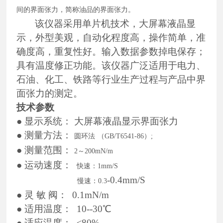
间的界面张力，简称油品的界面张力。
该仪器采用单片机技术，大屏幕液晶显
示，外型美观，自动化程度高，操作简单，准
确度高，重复性好。输入数据参数掉电保存；
具有温度修正功能。该仪器广泛适用于电力、
石油、化工、铁路等行业生产过程与产品中界
面张力的测定。
技术参数
●
显示系统：
大屏幕液晶显示界面张力
●
测量方法：
圆环法
（
GB/T6541-86）;
●
测量范围：
2
～
200mN/m
●
运动速度：
快速：
1mm/S
-
0.4mm/S
慢速：
0.3
●
灵
敏
阀：
0.1mN/m
●
适用温度：
10--30℃
●
适应温度：
≤80%