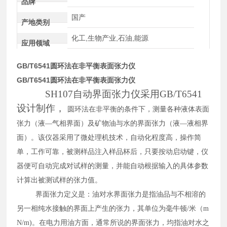
品牌
国产
产地类别
化工,生物产业,石油,能源
应用领域
GB/T6541圆环法在非平衡表面张力仪
GB/T6541圆环法在非平衡表面张力仪
SH107自动界面张力仪采用
GB/T6541
设计制作，
圆环法在非平衡的条件下，测量各种液体表面
张力（液
—气相界面）及矿物油与水的界面张力（液—液相界
面）
。该仪器采用了微处理机技术，自动化程度高，操作简
单，工作可靠，被测样品注入样品杯后，只要按动启动键，仪
器便可自动完成对试样的测量，并能自动根据输入的具体参数
计算出被测试样的张力值。
界面张力定义是：油对水界面张力是指油品与不相溶的
另一相纯水接触的界面上产生的张力，其单位为毫牛顿
/米（m
N/m)。在电力用油方面，通常所说的界面张力，均指油对水之