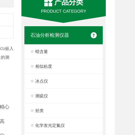
产品分类
PRODUCT CATEGORY
石油分析检测仪器
嵌入
CU
蜡含量
量的测
相似粘度
冰点仪
测硫仪
精心
烃类
高
化学发光定氮仪