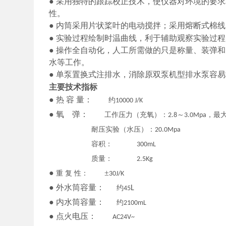
●
采用独特的跟踪校正技术，使仪器对环境的要求
性。
●
内筒采用片状桨叶的电动搅拌；采用熔断式棉线
●
实验过程绘制时温曲线，利于辅助观察实验过程
●
操作全自动化，人工所需做的只是称量、装弹和
水等工作。
●
单泵置换式注排水，消除原双泵机型排水泵容易
主要技术指标
●
热
容
量
：
约
10000 J/K
●
氧
弹
：
工作压力（充氧）：
～
，最
2.8
3.0Mpa
耐压实验（水压）：
20.0Mpa
容积：
300mL
质量：
2.5Kg
●
±
重
复
性：
30
J/K
●
外水筒容量
：
约
L
45
●
内水筒容量
：
约
2100mL
●
点火电压
：
AC24V~