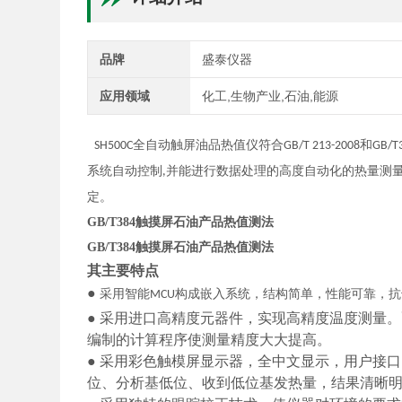
品牌
盛泰仪器
应用领域
化工,生物产业,石油,能源
全自动触屏油品热值仪
符合
和
SH500C
GB/T 213-2008
GB/T
系统自动控制
并能进行数据处理的高度自动化的热量测
,
定。
GB/T384触摸屏石油产品热值测法
GB/T384触摸屏石油产品热值测法
其主要特点
●
采用智能
构成嵌入系统，结构简单，性能可靠，抗
MCU
●
采用进口高精度元器件，实现高精度温度测量。
编制的计算程序使测量精度大大提高。
●
采用彩色触模屏显示器，全中文显示，用户接口
位、分析基低位、收到低位基发热量，结果清晰