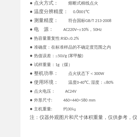
●
点火方式
：
熔断式棉线点火
●
温度分辨
精度：
0
℃
0.
001
●
测量精度
：
符合国标
GB/T 213-2008
●
电
源
：
±
，
AC220V~
10%
50Hz
●
热容量重复性
≤
:RSD
0.2%
●
准确度：在标准样品的不确定度范围之内
●
热值误差：
≤
苯甲酸
50J/g (
)
●
试样重量：
（煤）
1g
●
整机功率
：
点火状态下＜
300W
●
使用环境
：
温度
℃
湿度：≤
0-40
,
80%
●
点火电压：
AC24V
●
外形尺寸
×
×
:
460
44
0
58
0
mm
●
主机重量
约
㎏
:
30
注：仪器外观图片和尺寸体积重量，仅供参考，