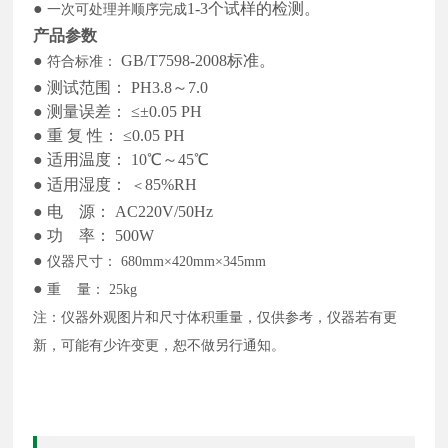
●
1-3个试样的检测。
一次可处理并顺序完成
产品参数
●
GB/T7598-2008标准。
符合标准：
●
测试范围：
PH3.8～7.0
●
测量误差：
≤±0.05 PH
●
重
复
性：
≤0.05 PH
●
适用温度：
10℃～45℃
●
适用湿度：
85%RH
＜
●
电
源：
AC220V/50Hz
●
功
率：
500W
●
仪器尺寸：
680mm×420mm×345mm
●
重
量：
25kg
注：仪器外观图片和尺寸体积重量，仅供参考，仪器若有更
新，可能有少许变更，恕不做另行通知。