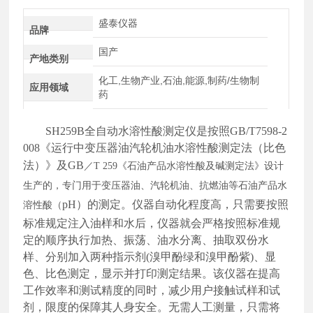
盛泰仪器
品牌
国产
产地类别
化工,生物产业,石油,能源,制药/生物制
应用领域
药
SH259B全自动水溶性酸测定仪是按照GB/T7598-2
008《运行中变压器油汽轮机油水溶性酸测定法（比色
法）》
及
GB
／T 259
《石油产品水溶性酸及碱测定法》
设计
生产的，专门用于变压器油、汽轮机油、抗燃油等石油产品水
pH）的测定。仪器自动化程度高，只需要按照
溶性酸（
标准规定注入油样和水后，仪器就会严格按照标准规
定的顺序执行加热、振荡、油水分离、抽取双份水
样、分别加入两种指示剂(溴甲酚绿和溴甲酚紫)、显
色、比色测定，显示并打印测定结果。该仪器在提高
工作效率和测试精度的同时，减少用户接触试样和试
剂，限度的保障其人身安全。无需人工测量，只需将