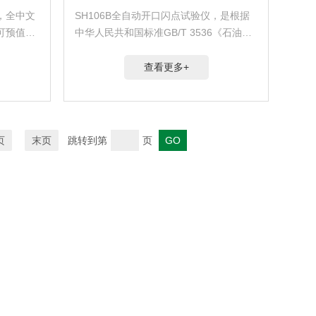
，全中文
SH106B全自动开口闪点试验仪，是根据
可预值温
中华人民共和国标准GB/T 3536《石油产
日期等参
品闪点和燃点测定法（克利夫兰开口杯
功能。
法）》所规定的要求设计制造的。
查看更多+
ASTMD92全自动润滑油开口闪点试验仪
页
末页
跳转到第
页