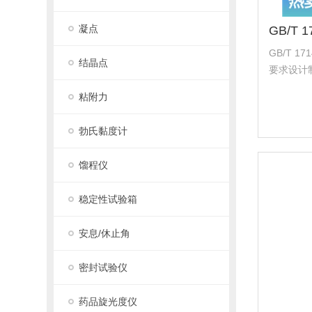
凝点
GB/T 
结晶点
要求设计
便的特点。
粘附力
法）测试
于 0.1
勃氏黏度计
馏程仪
稳定性试验箱
安息/休止角
密封试验仪
药品旋光度仪