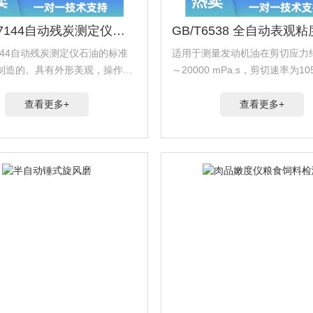
GB/T 17144自动残炭测定仪石油
17144自动残炭测定仪石油的标准
适用于测量发动机油在剪切应力约
制造的。具有外形美观，操作方
～20000 mPa.s，剪切速率为105~
其测试结果与GB/T268（康氏
1的条件下，-5~-30℃的表观粘
结果一致，也适合检测残炭值低
器采用全自动温控设备，用户只
查看更多+
查看更多+
0（m/m），由馏分油组成的石油...
触摸屏上操作即可方便快捷的进..