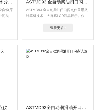
轮胎油卡尔费休库仑微量水分仪全自动
ASTMD93 全自动柴油闭口闪点仪
全自动,采
ASTMD93 全自动柴油闭口闪点仪采用微
外同类先
计算机技术，大屏幕LCD液晶显示。仪器
解速度
按标准方法升温、自动升降、自动点火、
、分析结
自动显示、自动锁定闪点值、自动打印结
查看更多+
工、电
果。
闪点仪
ASTMD92全自动润滑油开口闪点试验仪