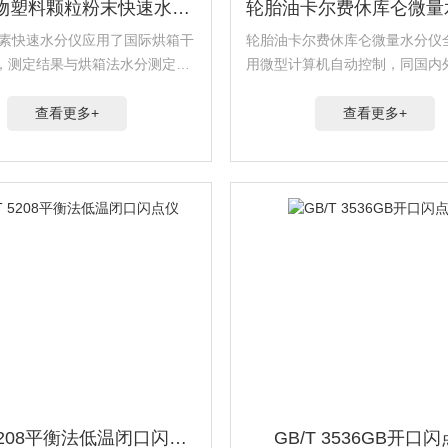
粮食谷物塑料颗粒粉末快速水分仪
卤素快速水分仪应用了国际烘箱干
轮胎油卡尔费休库仑微量水分仪
，测定结果与烘箱法水分测定具
用微型计算机自动控制，同国内
一致性，工作效率却远远高于烘
进产品比较，具有灵敏度高、电
测定.粮食谷物塑料颗粒粉末快速
快、平衡时间短、空白扣除准确
查看更多+
查看更多+
果准确可靠等优点。是石油、化
力、环保、医药、科研等...
GB/T 5208平衡法低温闭口闪点仪
GB/T 3536GB开口