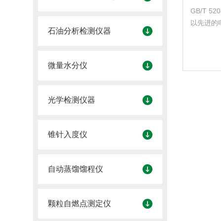
GB/T 
以先进的
石油分析检测仪器
的接口电
有加热功
能。本仪
微量水分仪
确，性能稳
光学检测仪器
锥针入度仪
自动蒸馏馏程仪
颗粒自燃点测定仪