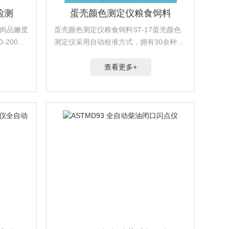
检测
蛋壳颜色测定仪粮食饲料
A肉品嫩度
蛋壳颜色测定仪粮食饲料ST-17蛋壳颜色
-2006
测定仪采用自动校准方式，拥有30余种测
计制作的肉
量参数和26种标准光源；蛋壳颜色测定仪
可以自动校准，自动去除光泽测量，同时
查看更多+
可以测量白度、黄度等30种测量指标，重
复性好，可...