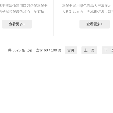
5208平衡法低温闭口闪点仪本仪器
本仪器采用彩色液晶大屏幕显示
电子温控仪表为核心，配有适当
人机对话界面，无标识键盘，对
路，实现温度控制的自动化，具
度、试样标号、大气压强、试验
率自动切换、温度自动控制等功
数，具有提示菜单、导向式输入
查看更多+
查看更多+
器操作简单，结构合理，检测准
GB/T 3536GB开口闪点仪
定...
共 3525 条记录，当前 60 / 100 页
首页
上一页
下一