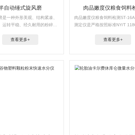
半自动锤式旋风磨
肉品嫩度仪粮食饲料
磨是一种外形美观、结构紧凑、
肉品嫩度仪粮食饲料检测ST-16
、运转平稳、经久耐用的粉碎设
测定仪是严格按照标准NY/T 1180
动锤式旋风磨
肉嫩度的测定 剪切力测定法设
品嫩度测定的专用仪器
查看更多+
查看更多+