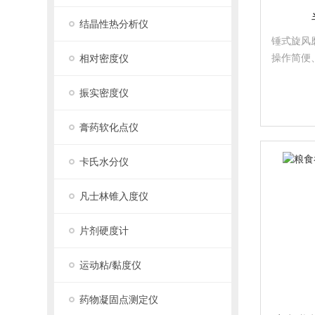
结晶性热分析仪
锤式旋风
操作简便
相对密度仪
备。半自
振实密度仪
膏药软化点仪
卡氏水分仪
凡士林锥入度仪
片剂硬度计
运动粘/黏度仪
药物凝固点测定仪